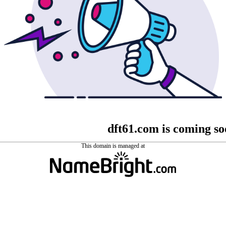
dft61.com is coming s
This domain is managed at