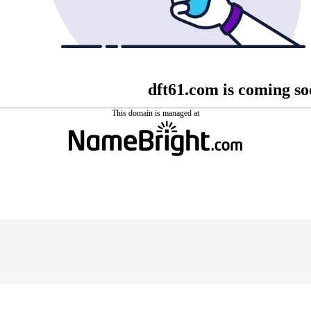
dft61.com is coming s
This domain is managed at