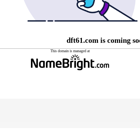
dft61.com is coming s
This domain is managed at